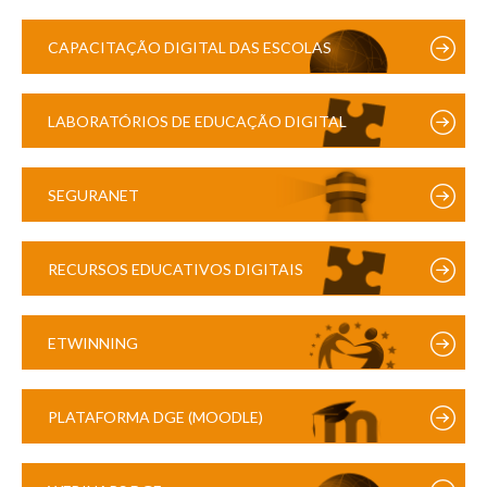
CAPACITAÇÃO DIGITAL DAS ESCOLAS
LABORATÓRIOS DE EDUCAÇÃO DIGITAL
SEGURANET
RECURSOS EDUCATIVOS DIGITAIS
ETWINNING
PLATAFORMA DGE (MOODLE)