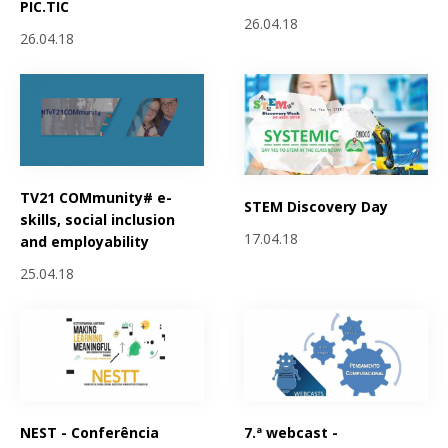
PIC.TIC
26.04.18
26.04.18
TV21 COMmunity# e-
STEM Discovery Day
skills, social inclusion
17.04.18
and employability
25.04.18
NEST - Conferência
7.ª webcast -