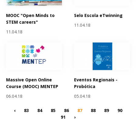
MOOC "Open Minds to
Selo Escola eTwinning
STEM careers"
11.04.18
11.04.18
Massive Open Online
Eventos Regionais -
Course (MOOC) MENTEP
Probótica
06.04.18
05.04.18
‹
83
84
85
86
87
88
89
90
91
›