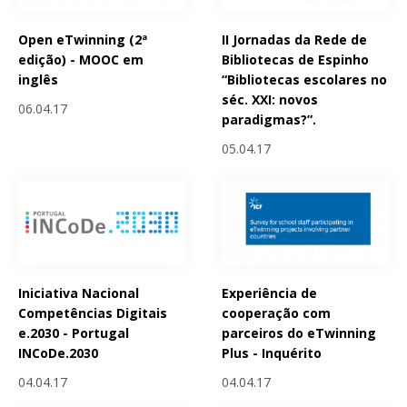
Open eTwinning (2ª
II Jornadas da Rede de
edição) - MOOC em
Bibliotecas de Espinho
inglês
“Bibliotecas escolares no
séc. XXI: novos
06.04.17
paradigmas?”.
05.04.17
Iniciativa Nacional
Experiência de
Competências Digitais
cooperação com
e.2030 - Portugal
parceiros do eTwinning
INCoDe.2030
Plus - Inquérito
04.04.17
04.04.17