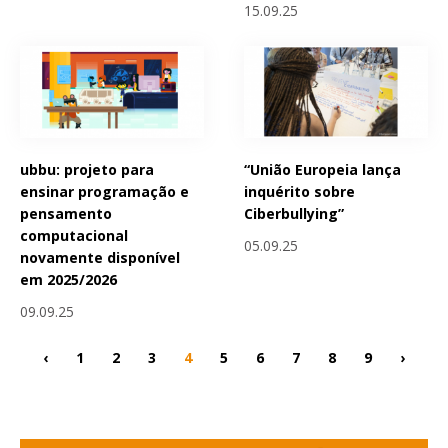
15.09.25
ubbu: projeto para
“União Europeia lança
ensinar programação e
inquérito sobre
pensamento
Ciberbullying”
computacional
05.09.25
novamente disponível
em 2025/2026
09.09.25
‹
1
2
3
4
5
6
7
8
9
›