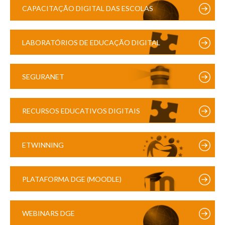
CAPACITAÇÃO DIGITAL DAS ESCOLAS
LABORATÓRIOS DE EDUCAÇÃO DIGITAL
SEGURANET
RECURSOS EDUCATIVOS DIGITAIS
ETWINNING
PLATAFORMA DGE (MOODLE)
WEBINARS DGE