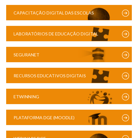
CAPACITAÇÃO DIGITAL DAS ESCOLAS
LABORATÓRIOS DE EDUCAÇÃO DIGITAL
SEGURANET
RECURSOS EDUCATIVOS DIGITAIS
ETWINNING
PLATAFORMA DGE (MOODLE)