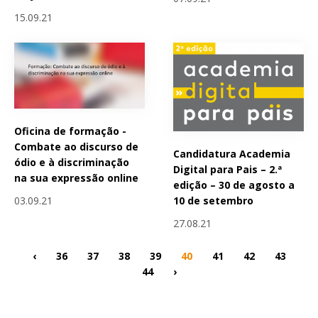
15.09.21
Oficina de formação -
Combate ao discurso de
Candidatura Academia
ódio e à discriminação
Digital para Pais – 2.ª
na sua expressão online
edição – 30 de agosto a
10 de setembro
03.09.21
27.08.21
‹
36
37
38
39
40
41
42
43
44
›