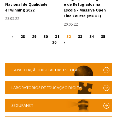
Nacional de Qualidade
e de Refugiados na
eTwinning 2022
Escola - Massive Open
Line Course (MOOC)
23.05.22
20.05.22
‹
28
29
30
31
32
33
34
35
36
›
CAPACITAÇÃO DIGITAL DAS ESCOLAS
LABORATÓRIOS DE EDUCAÇÃO DIGITAL
SEGURANET