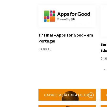
1.ª Final «Apps for Good» em
Portugal
Sér
04.09.15
Edu
04.
‹
CAPACITAÇÃO DIGITAL DAS
ESCOLAS