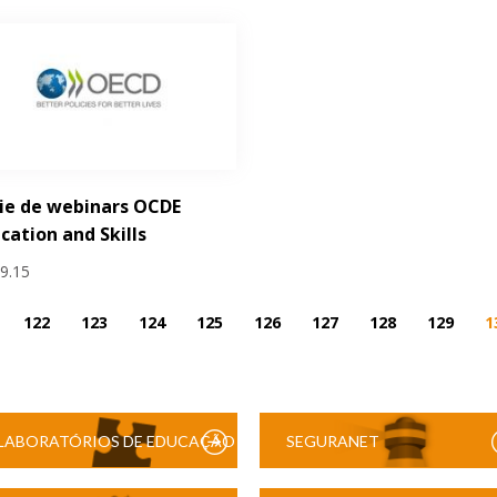
ie de webinars OCDE
cation and Skills
09.15
122
123
124
125
126
127
128
129
1
LABORATÓRIOS DE EDUCAÇÃO
SEGURANET
DIGITAL