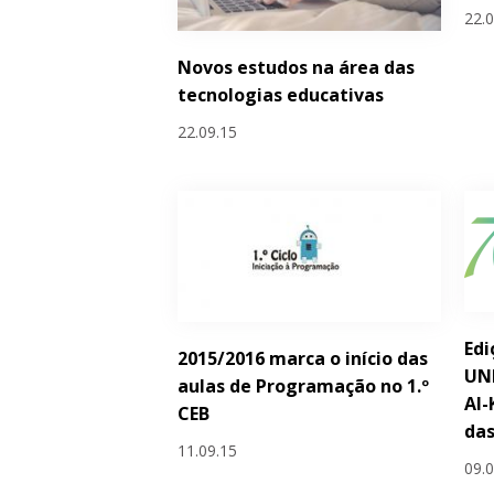
22.
Novos estudos na área das
tecnologias educativas
22.09.15
Edi
2015/2016 marca o início das
UN
aulas de Programação no 1.º
Al-
CEB
das
11.09.15
09.