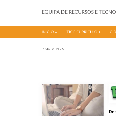
Passar para o conteúdo principal
EQUIPA DE RECURSOS E TECN
INÍCIO
TIC E CURRÍCULO
CI
INÍCIO
INÍCIO
Está aqui
Páginas
Des