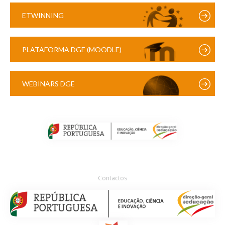
ETWINNING
PLATAFORMA DGE (MOODLE)
WEBINARS DGE
Contactos