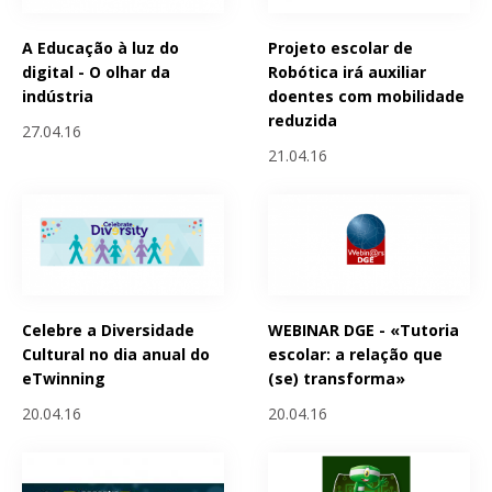
A Educação à luz do
Projeto escolar de
digital - O olhar da
Robótica irá auxiliar
indústria
doentes com mobilidade
reduzida
27.04.16
21.04.16
Celebre a Diversidade
WEBINAR DGE - «Tutoria
Cultural no dia anual do
escolar: a relação que
eTwinning
(se) transforma»
20.04.16
20.04.16