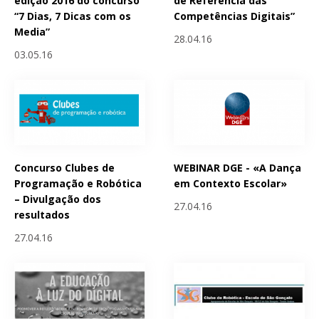
edição 2016 do concurso
de Referência das
“7 Dias, 7 Dicas com os
Competências Digitais”
Media”
28.04.16
03.05.16
Concurso Clubes de
WEBINAR DGE - «A Dança
Programação e Robótica
em Contexto Escolar»
– Divulgação dos
27.04.16
resultados
27.04.16