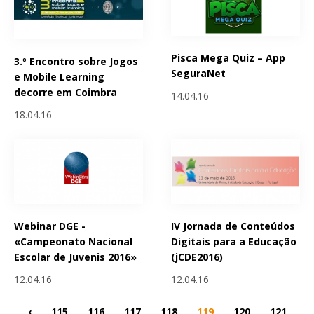
Pisca Mega Quiz – App
3.º Encontro sobre Jogos
SeguraNet
e Mobile Learning
decorre em Coimbra
14.04.16
18.04.16
Webinar DGE -
IV Jornada de Conteúdos
«Campeonato Nacional
Digitais para a Educação
Escolar de Juvenis 2016»
(jCDE2016)
12.04.16
12.04.16
‹
115
116
117
118
119
120
121