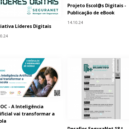
Projeto Escol@s Digitais -
Publicação de eBook
14.10.24
ciativa Líderes Digitais
10.24
C - A Inteligência
ificial vai transformar a
ola
Desafios SeguraNet 18.ª