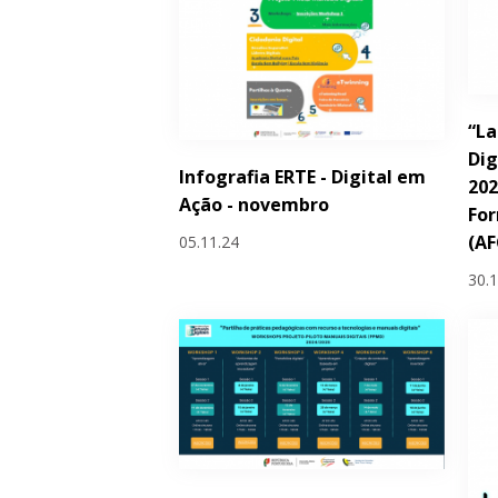
“La
Dig
Infografia ERTE - Digital em
202
Ação - novembro
Fo
(AF
05.11.24
30.