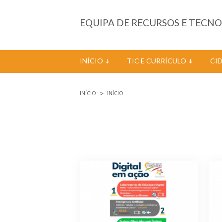
Passar para o conteúdo principal
EQUIPA DE RECURSOS E TECN
INÍCIO
TIC E CURRÍCULO
CI
INÍCIO
INÍCIO
Está aqui
Páginas