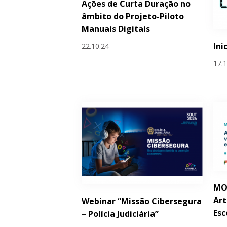
Ações de Curta Duração no
âmbito do Projeto-Piloto
Manuais Digitais
Ini
22.10.24
17.
MOO
Art
Webinar “Missão Cibersegura
Esc
– Polícia Judiciária”