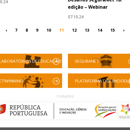
10.24
edição – Webinar
07.10.24
‹
7
8
9
10
11
12
13
14
15
›
LABORATÓRIOS DE EDUCAÇÃO
SEGURANET
DIGITAL
ETWINNING
PLATAFORMA DGE (MOODLE
Contactos