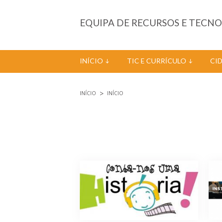
Passar para o conteúdo principal
EQUIPA DE RECURSOS E TECN
INÍCIO
TIC E CURRÍCULO
CI
INÍCIO
INÍCIO
Está aqui
Páginas