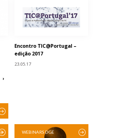
Encontro TIC@Portugal –
edição 2017
23.05.17
›
)
WEBINARS DGE