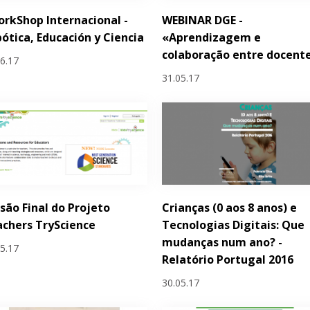
orkShop Internacional -
WEBINAR DGE -
ótica, Educación y Ciencia
«Aprendizagem e
colaboração entre docent
06.17
31.05.17
são Final do Projeto
Crianças (0 aos 8 anos) e
chers TryScience
Tecnologias Digitais: Que
mudanças num ano? -
05.17
Relatório Portugal 2016
30.05.17