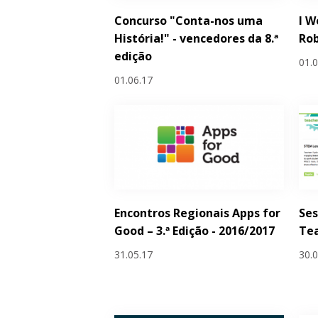
Concurso "Conta-nos uma
I W
História!" - vencedores da 8.ª
Rob
edição
01.
01.06.17
Encontros Regionais Apps for
Ses
Good – 3.ª Edição - 2016/2017
Tea
31.05.17
30.