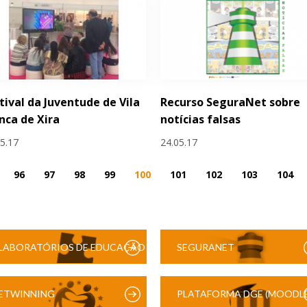
tival da Juventude de Vila
Recurso SeguraNet sobre
nca de Xira
notícias falsas
05.17
24.05.17
96
97
98
99
100
101
102
103
104
LABORATÓRIOS DE EDUCAÇÃO
SEGURANET
DIGITAL
ETWINNING
PLATAFORMA DGE (MOODLE