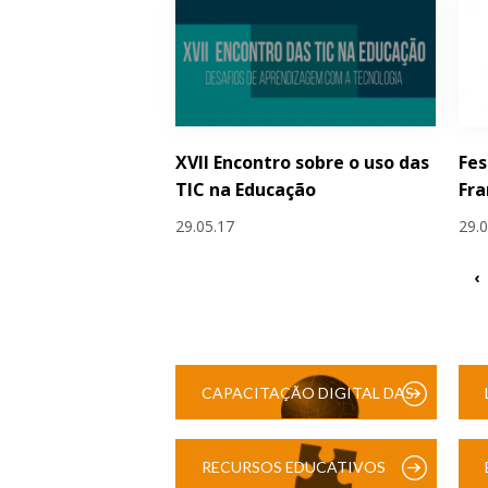
XVII Encontro sobre o uso das
Fes
TIC na Educação
Fra
29.05.17
29.
‹
CAPACITAÇÃO DIGITAL DAS
ESCOLAS
RECURSOS EDUCATIVOS