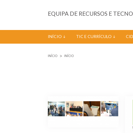
Passar para o conteúdo principal
EQUIPA DE RECURSOS E TECN
INÍCIO
TIC E CURRÍCULO
CI
INÍCIO
INÍCIO
Está aqui
Páginas