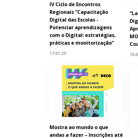
IV Ciclo de Encontros
Regionais “Capacitação
“La
Digital das Escolas -
Dig
Potenciar aprendizagens
Apr
com o Digital: estratégias,
MO
práticas e monitorização”
Cou
17.01.25
16.
Mostra ao mundo o que
andas a fazer – Inscrições até