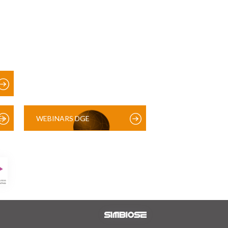
)
WEBINARS DGE