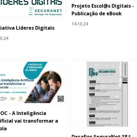
Projeto Escol@s Digitais -
Publicação de eBook
14.10.24
ciativa Líderes Digitais
10.24
C - A Inteligência
ificial vai transformar a
ola
Desafios SeguraNet 18.ª