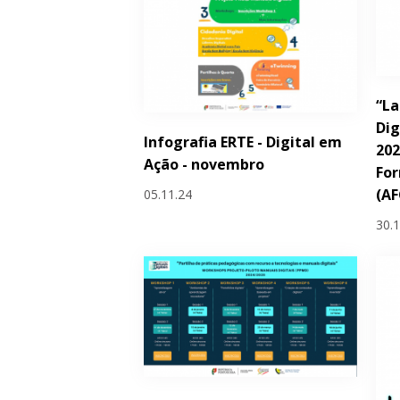
“La
Dig
Infografia ERTE - Digital em
202
Ação - novembro
Fo
(AF
05.11.24
30.