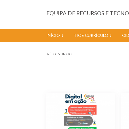
Passar para o conteúdo principal
EQUIPA DE RECURSOS E TECN
INÍCIO
TIC E CURRÍCULO
CI
INÍCIO
INÍCIO
Está aqui
Páginas