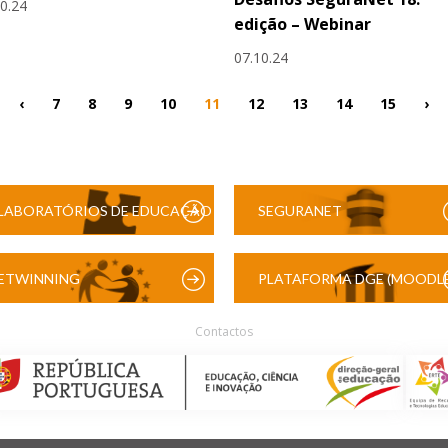
10.24
edição – Webinar
07.10.24
‹
7
8
9
10
11
12
13
14
15
›
LABORATÓRIOS DE EDUCAÇÃO
SEGURANET
DIGITAL
ETWINNING
PLATAFORMA DGE (MOODLE
Contactos