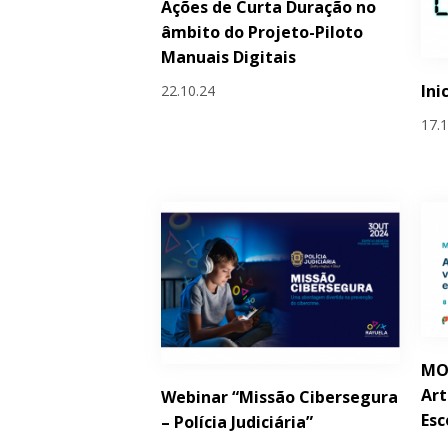
Ações de Curta Duração no
âmbito do Projeto-Piloto
Manuais Digitais
Ini
22.10.24
17.
MOO
Art
Webinar “Missão Cibersegura
Esc
– Polícia Judiciária”