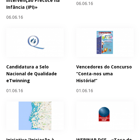
Intervenção Precoce na
06.06.16
Infância (IPI)»
06.06.16
Candidatura a Selo
Vencedores do Concurso
Nacional de Qualidade
“Conta-nos uma
eTwinning
História!”
01.06.16
01.06.16
Iniciativa “Iniciação à
WEBINAR DGE - «Taça do