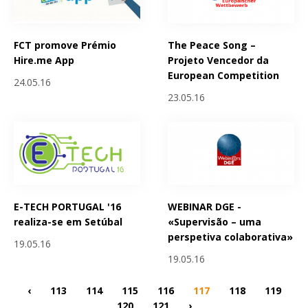
FCT promove Prémio
The Peace Song –
Hire.me App
Projeto Vencedor da
European Competition
24.05.16
23.05.16
E-TECH PORTUGAL '16
WEBINAR DGE -
realiza-se em Setúbal
«Supervisão – uma
perspetiva colaborativa»
19.05.16
19.05.16
‹
113
114
115
116
117
118
119
120
121
›