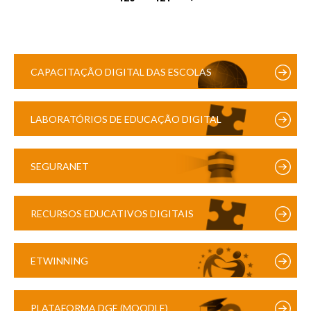
CAPACITAÇÃO DIGITAL DAS ESCOLAS
LABORATÓRIOS DE EDUCAÇÃO DIGITAL
SEGURANET
RECURSOS EDUCATIVOS DIGITAIS
ETWINNING
PLATAFORMA DGE (MOODLE)