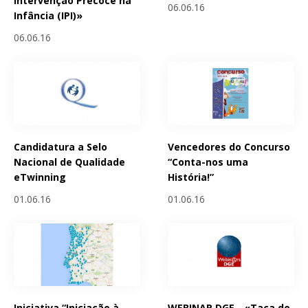
Intervenção Precoce na
06.06.16
Infância (IPI)»
06.06.16
Candidatura a Selo
Vencedores do Concurso
Nacional de Qualidade
“Conta-nos uma
eTwinning
História!”
01.06.16
01.06.16
Iniciativa “Iniciação à
WEBINAR DGE - «Taça do