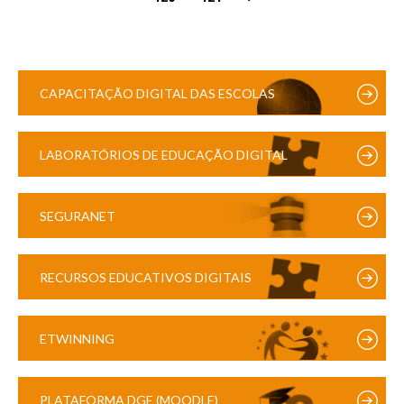
CAPACITAÇÃO DIGITAL DAS ESCOLAS
LABORATÓRIOS DE EDUCAÇÃO DIGITAL
SEGURANET
RECURSOS EDUCATIVOS DIGITAIS
ETWINNING
PLATAFORMA DGE (MOODLE)