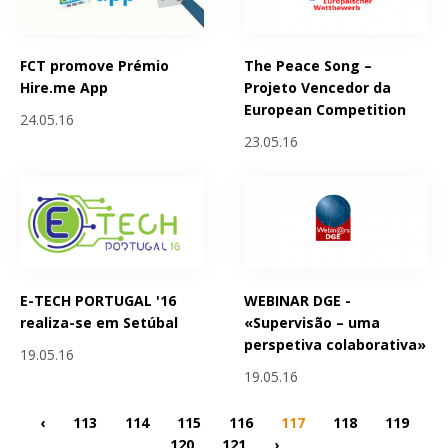
FCT promove Prémio
The Peace Song –
Hire.me App
Projeto Vencedor da
European Competition
24.05.16
23.05.16
E-TECH PORTUGAL '16
WEBINAR DGE -
realiza-se em Setúbal
«Supervisão – uma
perspetiva colaborativa»
19.05.16
19.05.16
‹
113
114
115
116
117
118
119
120
121
›