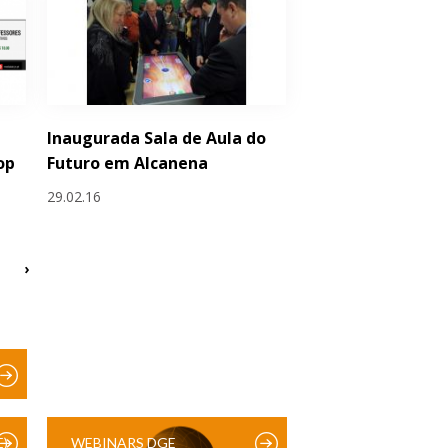
Inaugurada Sala de Aula do
op
Futuro em Alcanena
29.02.16
›
)
WEBINARS DGE