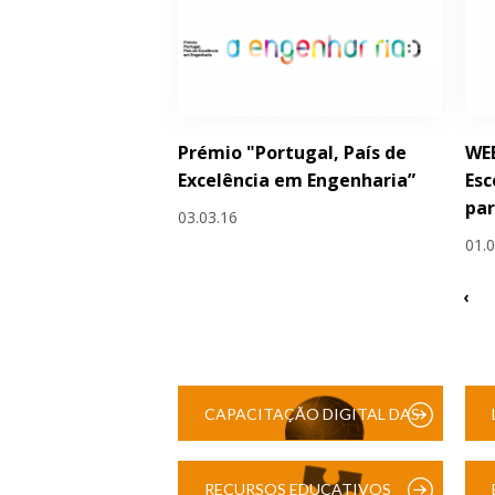
Prémio "Portugal, País de
WEB
Excelência em Engenharia”
Esc
par
03.03.16
01.
‹
CAPACITAÇÃO DIGITAL DAS
ESCOLAS
RECURSOS EDUCATIVOS