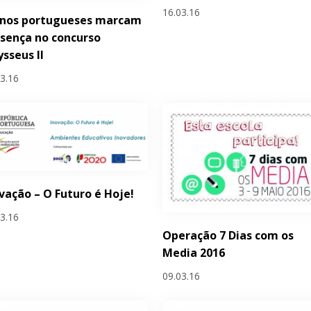
16.03.16
unos portugueses marcam
sença no concurso
sseus II
03.16
vação – O Futuro é Hoje!
03.16
Operação 7 Dias com os
Media 2016
09.03.16