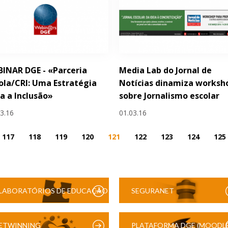
INAR DGE - «Parceria
Media Lab do Jornal de
ola/CRI: Uma Estratégia
Notícias dinamiza worksh
a a Inclusão»
sobre Jornalismo escolar
03.16
01.03.16
117
118
119
120
121
122
123
124
125
LABORATÓRIOS DE EDUCAÇÃO
SEGURANET
DIGITAL
ETWINNING
PLATAFORMA DGE (MOODLE