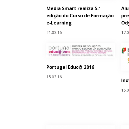
Media Smart realiza 5.ª
Al
edição do Curso de Formação
pre
e-Learning
Ody
21.03.16
17.
Portugal Educ@ 2016
15.03.16
Ino
15.