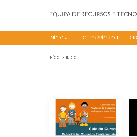
Passar para o conteúdo principal
EQUIPA DE RECURSOS E TECN
INÍCIO
TIC E CURRÍCULO
CI
INÍCIO
INÍCIO
Está aqui
Páginas