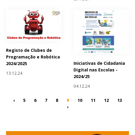
Registo de Clubes de
Programação e Robótica
Iniciativas de Cidadania
2024/2025
Digital nas Escolas -
13.12.24
2024/25
04.12.24
‹
5
6
7
8
9
10
11
12
13
›