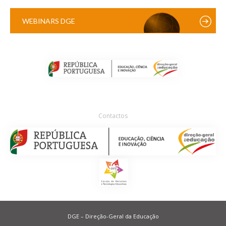
WEBINARS DGE
Contactos
DGE – Direção-Geral da Educação