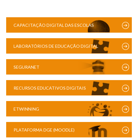
CAPACITAÇÃO DIGITAL DAS ESCOLAS
LABORATÓRIOS DE EDUCAÇÃO DIGITAL
SEGURANET
RECURSOS EDUCATIVOS DIGITAIS
ETWINNING
PLATAFORMA DGE (MOODLE)