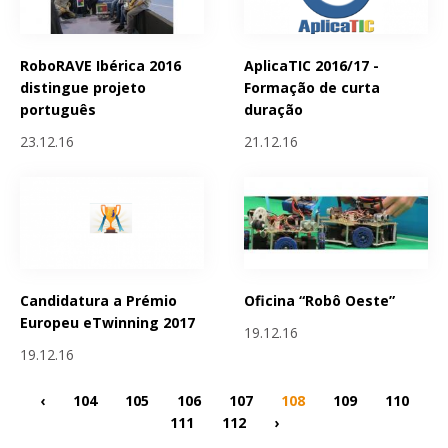
RoboRAVE Ibérica 2016
AplicaTIC 2016/17 -
distingue projeto
Formação de curta
português
duração
23.12.16
21.12.16
Candidatura a Prémio
Oficina “Robô Oeste”
Europeu eTwinning 2017
19.12.16
19.12.16
‹
104
105
106
107
108
109
110
111
112
›