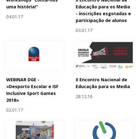
uma história!”
Educação para os Media
- inscrições esgotadas e
04.01.17
participação de alunos
03.01.17
WEBINAR DGE -
II Encontro Nacional de
«Desporto Escolar e ISF
Educação para os Media
Inclusive Sport Games
28.12.16
2018»
02.01.17