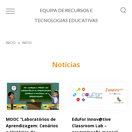
Passar para o conteúdo principal
EQUIPA DE RECURSOS E
TECNOLOGIAS EDUCATIVAS
INÍCIO
INÍCIO
Está aqui
Notícias
Páginas
MOOC “Laboratórios de
EduFor Innov@tive
Aprendizagem: Cenários
Classroom Lab –