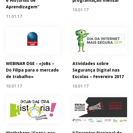
e Histórias de
programação mensal
Aprendizagem”
10.01.17
11.01.17
WEBINAR DGE - «JoBs –
Atividades sobre
Do Filipa para o mercado
Segurança Digital nas
de trabalho»
Escolas – Fevereiro 2017
10.01.17
10.01.17
Workshops “Conta-nos
II Encontro Nacional de