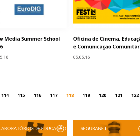
w Media Summer School
Oficina de Cinema, Educaç
16
e Comunicação Comunitár
05.16
05.05.16
114
115
116
117
118
119
120
121
122
LABORATÓRIOS DE EDUCAÇÃO
SEGURANET