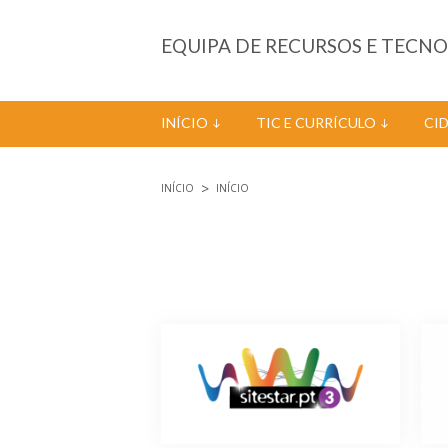
Passar para o conteúdo principal
EQUIPA DE RECURSOS E TECN
INÍCIO
TIC E CURRÍCULO
CI
INÍCIO
INÍCIO
Está aqui
Páginas