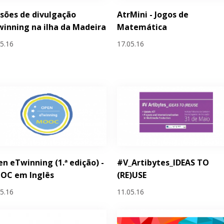
sões de divulgação
AtrMini - Jogos de
inning na ilha da Madeira
Matemática
05.16
17.05.16
n eTwinning (1.ª edição) -
#V_Artibytes_IDEAS TO
OC em Inglês
(RE)USE
05.16
11.05.16