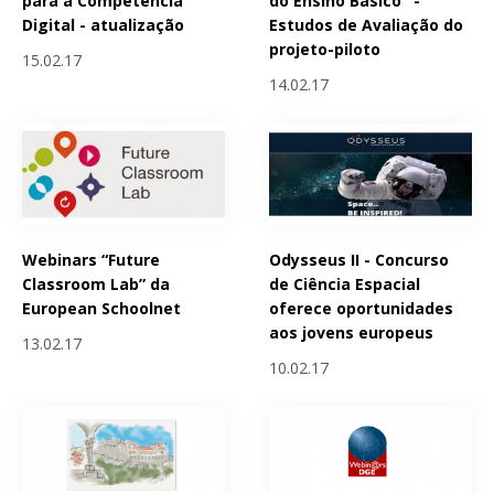
para a Competência
do Ensino Básico" -
Digital - atualização
Estudos de Avaliação do
projeto-piloto
15.02.17
14.02.17
Webinars “Future
Odysseus II - Concurso
Classroom Lab” da
de Ciência Espacial
European Schoolnet
oferece oportunidades
aos jovens europeus
13.02.17
10.02.17