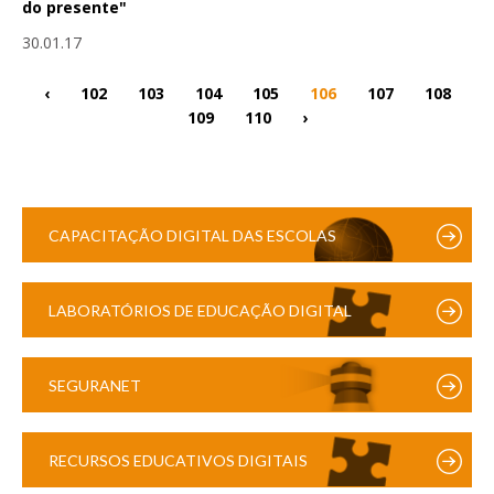
do presente"
30.01.17
‹
102
103
104
105
106
107
108
109
110
›
CAPACITAÇÃO DIGITAL DAS ESCOLAS
LABORATÓRIOS DE EDUCAÇÃO DIGITAL
SEGURANET
RECURSOS EDUCATIVOS DIGITAIS