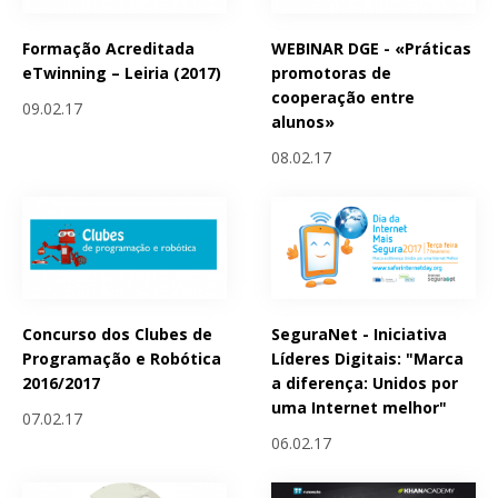
Formação Acreditada
WEBINAR DGE - «Práticas
eTwinning – Leiria (2017)
promotoras de
cooperação entre
09.02.17
alunos»
08.02.17
Concurso dos Clubes de
SeguraNet - Iniciativa
Programação e Robótica
Líderes Digitais: "Marca
2016/2017
a diferença: Unidos por
uma Internet melhor"
07.02.17
06.02.17