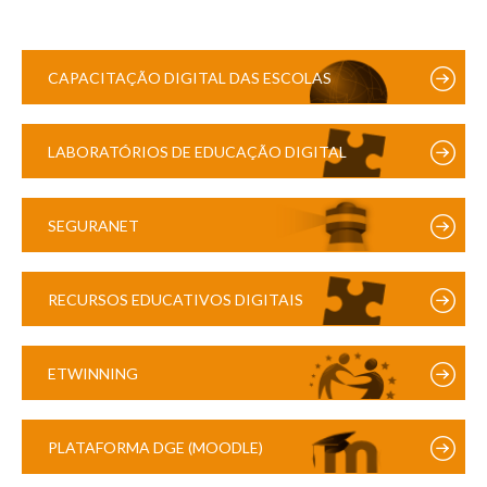
CAPACITAÇÃO DIGITAL DAS ESCOLAS
LABORATÓRIOS DE EDUCAÇÃO DIGITAL
SEGURANET
RECURSOS EDUCATIVOS DIGITAIS
ETWINNING
PLATAFORMA DGE (MOODLE)