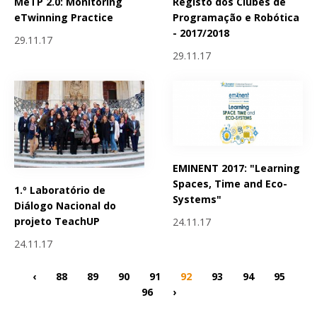
MeTP 2.0: Monitoring
Registo dos Clubes de
eTwinning Practice
Programação e Robótica
- 2017/2018
29.11.17
29.11.17
EMINENT 2017: "Learning
Spaces, Time and Eco-
1.º Laboratório de
Systems"
Diálogo Nacional do
projeto TeachUP
24.11.17
24.11.17
‹
88
89
90
91
92
93
94
95
96
›