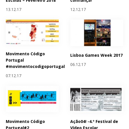
Escolas – Fevereiro 2018
confiança!
13.12.17
12.12.17
Movimento Código
Lisboa Games Week 2017
Portugal
06.12.17
#movimentocodigoportugal
07.12.17
Movimento Código
Ação04! -4.º Festival de
Portugal#2
Vídeo Escolar