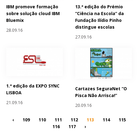
IBM promove formação
13.ª edição do Prémio
sobre solução cloud IBM
“Ciência na Escola” da
Bluemix
Fundação Ilídio Pinho
distingue escolas
28.09.16
27.09.16
1.ª edição da EXPO SYNC
Cartazes SeguraNet “O
LISBOA
Pisca Não Arrisca!”
21.09.16
20.09.16
‹
109
110
111
112
113
114
115
116
117
›