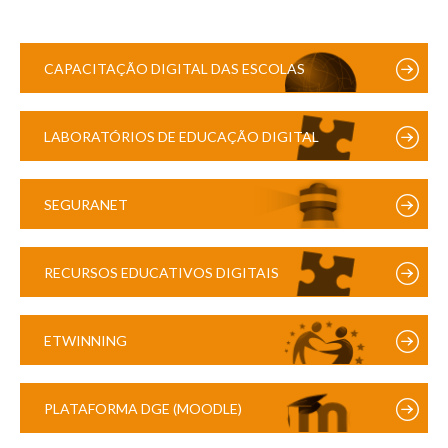
CAPACITAÇÃO DIGITAL DAS ESCOLAS
LABORATÓRIOS DE EDUCAÇÃO DIGITAL
SEGURANET
RECURSOS EDUCATIVOS DIGITAIS
ETWINNING
PLATAFORMA DGE (MOODLE)