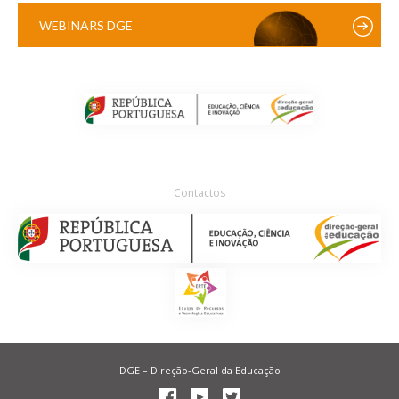
WEBINARS DGE
Contactos
DGE – Direção-Geral da Educação