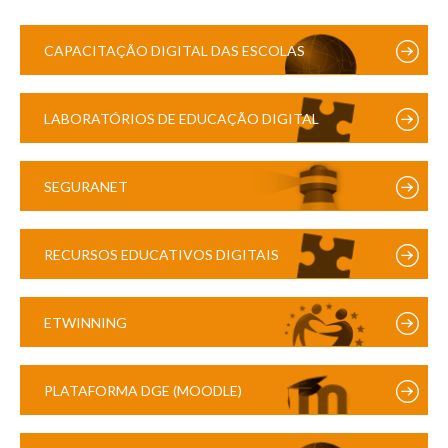
CAPACITAÇÃO DIGITAL DAS ESCOLAS
LABORATÓRIOS DE EDUCAÇÃO DIGITAL
SEGURANET
RECURSOS EDUCATIVOS DIGITAIS
ETWINNING
PLATAFORMA DGE (MOODLE)