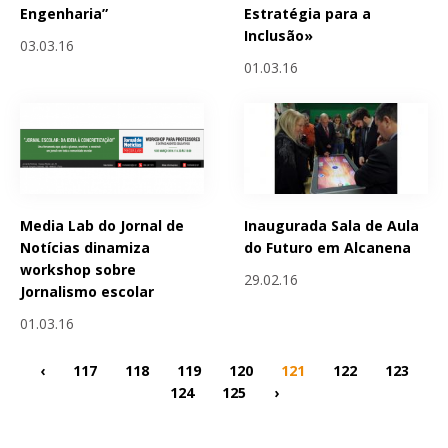
Engenharia”
Estratégia para a
Inclusão»
03.03.16
01.03.16
Media Lab do Jornal de
Inaugurada Sala de Aula
Notícias dinamiza
do Futuro em Alcanena
workshop sobre
29.02.16
Jornalismo escolar
01.03.16
‹
117
118
119
120
121
122
123
124
125
›