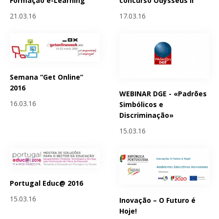
Formação e-Learning
concurso Odysseus II
21.03.16
17.03.16
Semana “Get Online”
2016
WEBINAR DGE - «Padrões
16.03.16
Simbólicos e
Discriminação»
15.03.16
Portugal Educ@ 2016
15.03.16
Inovação – O Futuro é
Hoje!