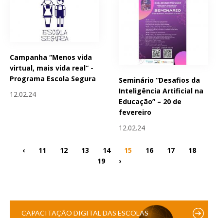
Campanha “Menos vida
virtual, mais vida real” -
Programa Escola Segura
Seminário “Desafios da
Inteligência Artificial na
12.02.24
Educação” – 20 de
fevereiro
12.02.24
‹
11
12
13
14
15
16
17
18
19
›
CAPACITAÇÃO DIGITAL DAS ESCOLAS