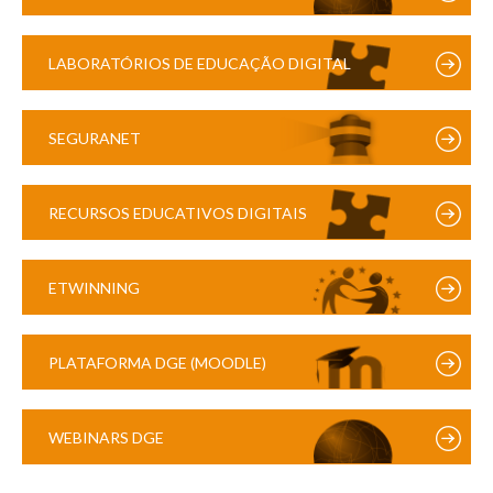
LABORATÓRIOS DE EDUCAÇÃO DIGITAL
SEGURANET
RECURSOS EDUCATIVOS DIGITAIS
ETWINNING
PLATAFORMA DGE (MOODLE)
WEBINARS DGE