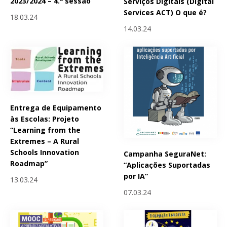
2023/2024 – 4.ª sessão
Serviços Digitais (Digital
Services ACT) O que é?
18.03.24
14.03.24
Entrega de Equipamento
às Escolas: Projeto
“Learning from the
Extremes – A Rural
Schools Innovation
Campanha SeguraNet:
Roadmap”
“Aplicações Suportadas
por IA”
13.03.24
07.03.24