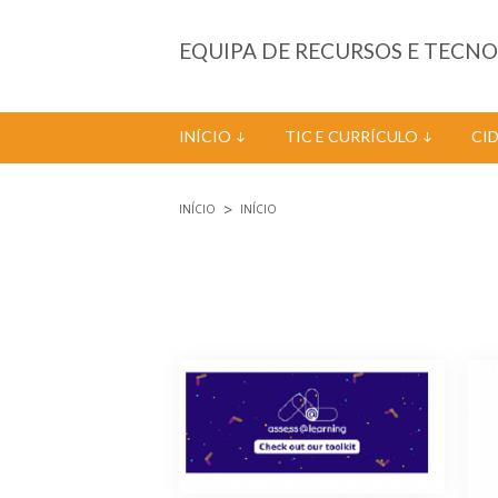
Passar para o conteúdo principal
EQUIPA DE RECURSOS E TECN
INÍCIO
TIC E CURRÍCULO
CI
INÍCIO
INÍCIO
Está aqui
Páginas