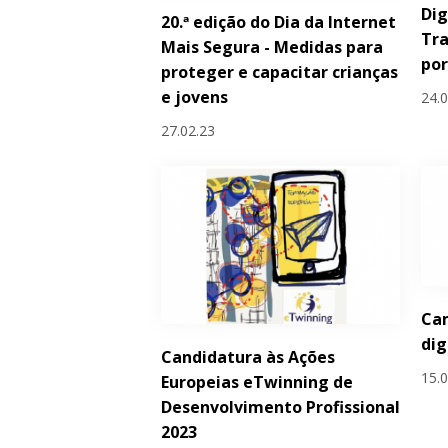
Dig
20.ª edição do Dia da Internet
Tr
Mais Segura - Medidas para
po
proteger e capacitar crianças
e jovens
24.
27.02.23
Ca
dig
Candidatura às Ações
15.
Europeias eTwinning de
Desenvolvimento Profissional
2023