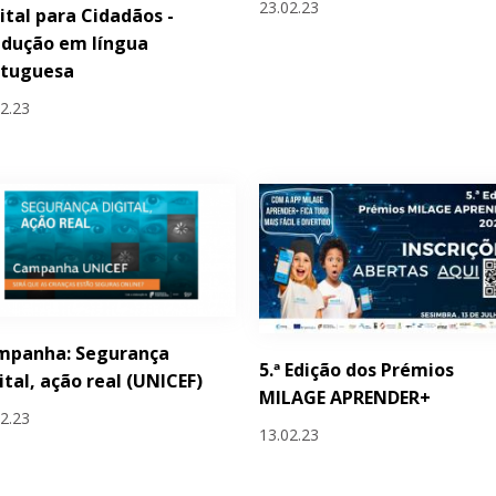
23.02.23
ital para Cidadãos -
adução em língua
rtuguesa
02.23
mpanha: Segurança
5.ª Edição dos Prémios
ital, ação real (UNICEF)
MILAGE APRENDER+
02.23
13.02.23