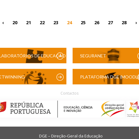
‹
20
21
22
23
24
25
26
27
28
›
LABORATÓRIOS DE EDUCAÇÃO
SEGURANET
DIGITAL
ETWINNING
PLATAFORMA DGE (MOODLE
Contactos
DGE – Direção-Geral da Educação