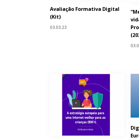
Avaliação Formativa Digital
“Me
(Kit)
vid
Pro
03.03.23
(20
03.
Dig
Eu