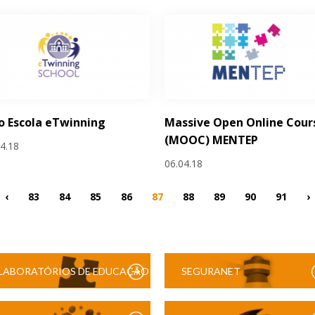
o Escola eTwinning
Massive Open Online Cour
(MOOC) MENTEP
04.18
06.04.18
‹
83
84
85
86
87
88
89
90
91
›
LABORATÓRIOS DE EDUCAÇÃO
SEGURANET
DIGITAL