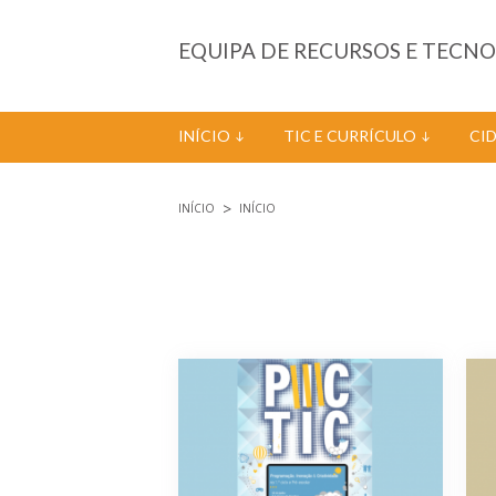
Passar para o conteúdo principal
EQUIPA DE RECURSOS E TECN
INÍCIO
TIC E CURRÍCULO
CI
INÍCIO
INÍCIO
Está aqui
Páginas