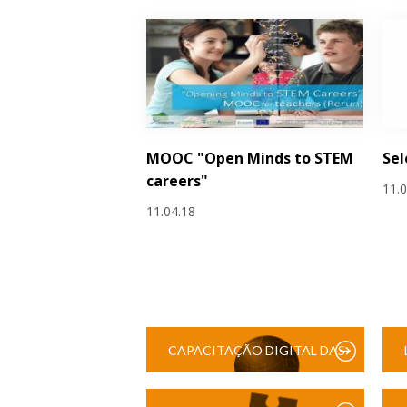
MOOC "Open Minds to STEM
Sel
careers"
11.
11.04.18
CAPACITAÇÃO DIGITAL DAS
ESCOLAS