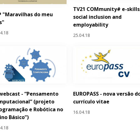
TV21 COMmunity# e-skills
P "Maravilhas do meu
social inclusion and
s"
employability
04.18
25.04.18
 webcast - “Pensamento
EUROPASS - nova versão d
putacional” (projeto
currículo vitae
ogramação e Robótica no
16.04.18
ino Básico”)
04.18