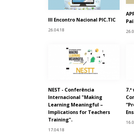
AP
III Encontro Nacional PIC.TIC
Paí
26.04.18
26.
NEST - Conferência
7.ª
Internacional "Making
Com
Learning Meaningful –
“Pr
Implications for Teachers
Ens
Training".
16.
17.04.18