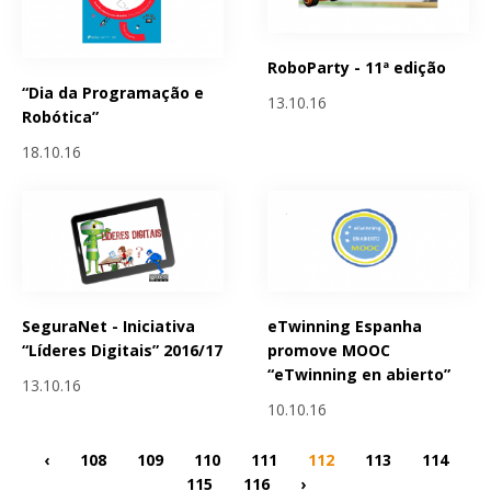
RoboParty - 11ª edição
“Dia da Programação e
13.10.16
Robótica”
18.10.16
SeguraNet - Iniciativa
eTwinning Espanha
“Líderes Digitais” 2016/17
promove MOOC
“eTwinning en abierto”
13.10.16
10.10.16
‹
108
109
110
111
112
113
114
115
116
›