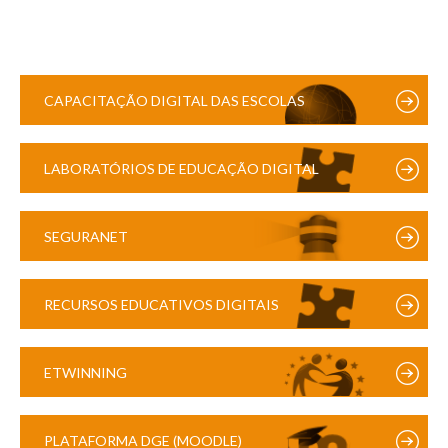
CAPACITAÇÃO DIGITAL DAS ESCOLAS
LABORATÓRIOS DE EDUCAÇÃO DIGITAL
SEGURANET
RECURSOS EDUCATIVOS DIGITAIS
ETWINNING
PLATAFORMA DGE (MOODLE)