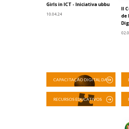
Girls in ICT - Iniciativa ubbu
II 
10.04.24
de
Dig
02.
CAPACITAÇÃO DIGITAL DAS
ESCOLAS
RECURSOS EDUCATIVOS
DIGITAIS