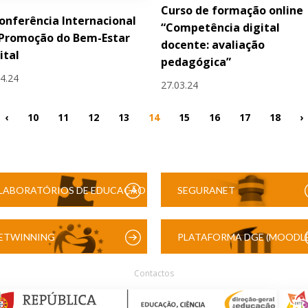
Curso de formação online
Conferência Internacional
“Competência digital
 Promoção do Bem-Estar
docente: avaliação
ital
pedagógica”
04.24
27.03.24
‹
10
11
12
13
14
15
16
17
18
›
LABORATÓRIOS DE EDUCAÇÃO
SEGURANET
DIGITAL
ETWINNING
PLATAFORMA DGE (MOODLE
Contactos