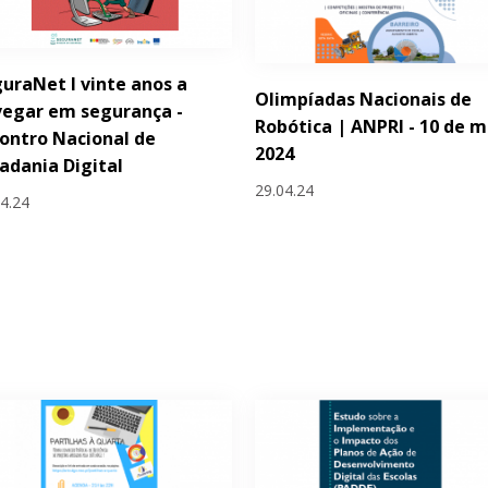
uraNet I vinte anos a
Olimpíadas Nacionais de
egar em segurança -
Robótica | ANPRI - 10 de m
ontro Nacional de
2024
adania Digital
29.04.24
04.24