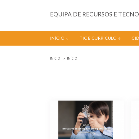
Passar para o conteúdo principal
EQUIPA DE RECURSOS E TECN
INÍCIO
TIC E CURRÍCULO
CI
INÍCIO
INÍCIO
Está aqui
Páginas