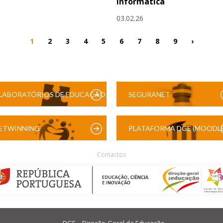
Informática
03.02.26
1
2
3
4
5
6
7
8
9
›
LABORATÓRIOS DE EDUCAÇÃO
SEGURANET
DIGITAL
ETWINNING
PLATAFORMA DGE (MOODLE
Contactos
DGE – Direção-Geral da Educação