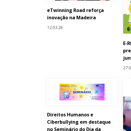
eTwinning Road reforça
inovação na Madeira
12.03.26
E-R
pre
ju
27.
Direitos Humanos e
Ciberbullying em destaque
no Seminário do Dia da