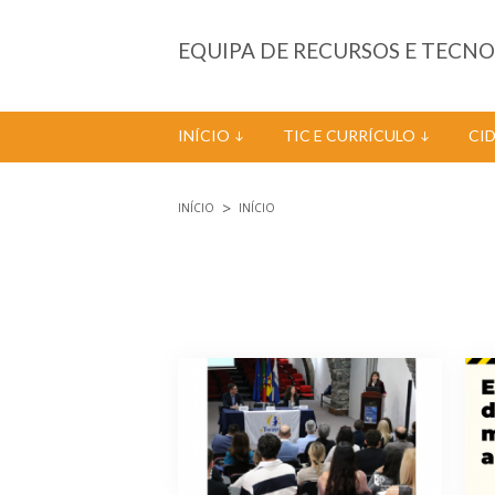
Passar para o conteúdo principal
EQUIPA DE RECURSOS E TECN
INÍCIO
TIC E CURRÍCULO
CI
INÍCIO
INÍCIO
Está aqui
Páginas