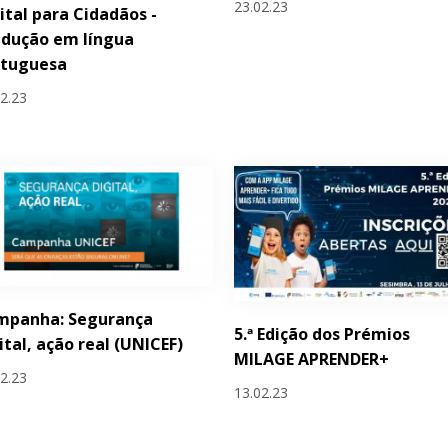
23.02.23
ital para Cidadãos -
adução em língua
rtuguesa
02.23
mpanha: Segurança
5.ª Edição dos Prémios
ital, ação real (UNICEF)
MILAGE APRENDER+
02.23
13.02.23