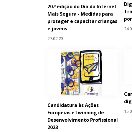
Dig
20.ª edição do Dia da Internet
Tr
Mais Segura - Medidas para
po
proteger e capacitar crianças
e jovens
24.
27.02.23
Ca
dig
Candidatura às Ações
15.
Europeias eTwinning de
Desenvolvimento Profissional
2023