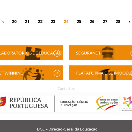
‹
20
21
22
23
24
25
26
27
28
›
LABORATÓRIOS DE EDUCAÇÃO
SEGURANET
DIGITAL
ETWINNING
PLATAFORMA DGE (MOODLE
Contactos
DGE – Direção-Geral da Educação