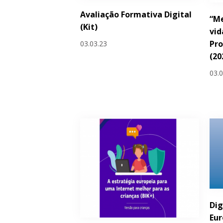
Avaliação Formativa Digital
“Me
(Kit)
vid
Pro
03.03.23
(20
03.
Dig
Eu