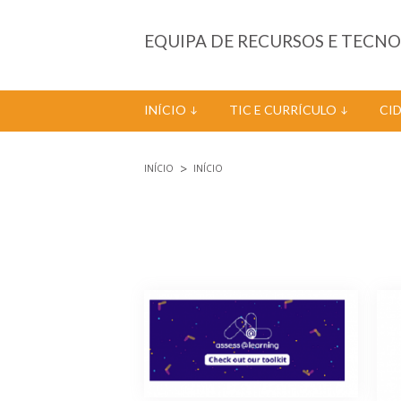
Passar para o conteúdo principal
EQUIPA DE RECURSOS E TECN
INÍCIO
TIC E CURRÍCULO
CI
INÍCIO
INÍCIO
Está aqui
Páginas