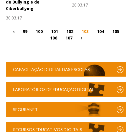
de Bullying e de
28.03.17
Ciberbullying
30.03.17
‹
99
100
101
102
103
104
105
106
107
›
CAPACITAÇÃO DIGITAL DAS ESCOLAS
LABORATÓRIOS DE EDUCAÇÃO DIGITAL
SEGURANET
RECURSOS EDUCATIVOS DIGITAIS