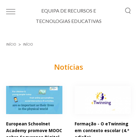
Passar para o conteúdo principal
EQUIPA DE RECURSOS E
TECNOLOGIAS EDUCATIVAS
INÍCIO
INÍCIO
Está aqui
Notícias
Páginas
European Schoolnet
Formação - O eTwinning
Academy promove MOOC
em contexto escolar (4.ª