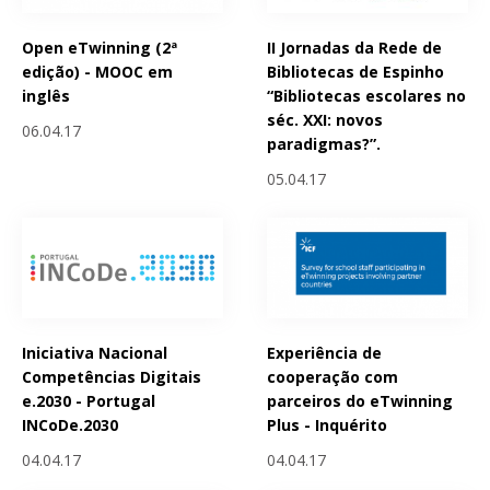
Open eTwinning (2ª
II Jornadas da Rede de
edição) - MOOC em
Bibliotecas de Espinho
inglês
“Bibliotecas escolares no
séc. XXI: novos
06.04.17
paradigmas?”.
05.04.17
Iniciativa Nacional
Experiência de
Competências Digitais
cooperação com
e.2030 - Portugal
parceiros do eTwinning
INCoDe.2030
Plus - Inquérito
04.04.17
04.04.17