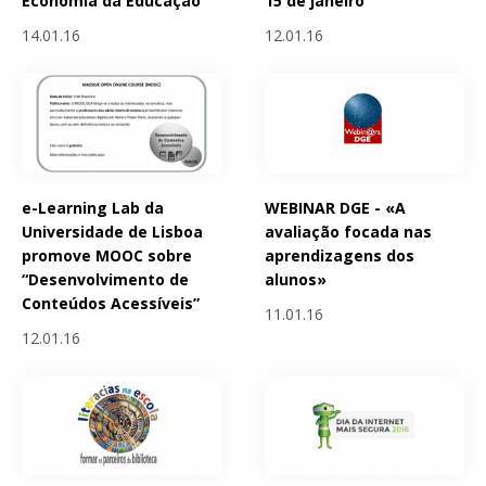
Economia da Educação
15 de janeiro
14.01.16
12.01.16
e-Learning Lab da
WEBINAR DGE - «A
Universidade de Lisboa
avaliação focada nas
promove MOOC sobre
aprendizagens dos
“Desenvolvimento de
alunos»
Conteúdos Acessíveis”
11.01.16
12.01.16