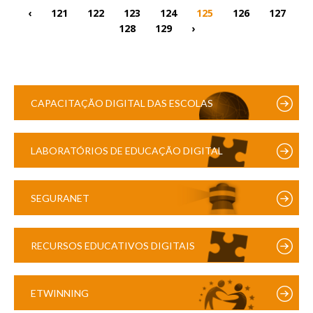
‹
121
122
123
124
125
126
127
128
129
›
CAPACITAÇÃO DIGITAL DAS ESCOLAS
LABORATÓRIOS DE EDUCAÇÃO DIGITAL
SEGURANET
RECURSOS EDUCATIVOS DIGITAIS
ETWINNING