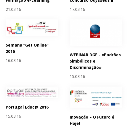
Formação e-Learning
concurso Odysseus II
21.03.16
17.03.16
Semana “Get Online”
2016
WEBINAR DGE - «Padrões
16.03.16
Simbólicos e
Discriminação»
15.03.16
Portugal Educ@ 2016
15.03.16
Inovação – O Futuro é
Hoje!