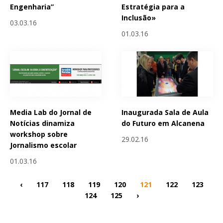
Engenharia”
Estratégia para a
Inclusão»
03.03.16
01.03.16
Media Lab do Jornal de
Inaugurada Sala de Aula
Notícias dinamiza
do Futuro em Alcanena
workshop sobre
29.02.16
Jornalismo escolar
01.03.16
‹
117
118
119
120
121
122
123
124
125
›