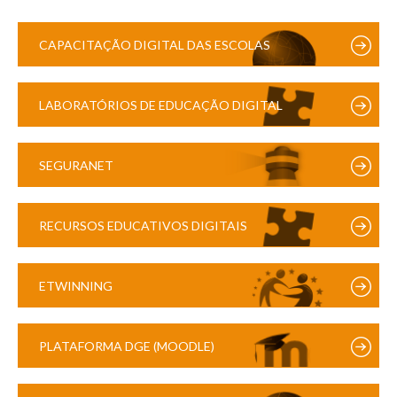
CAPACITAÇÃO DIGITAL DAS ESCOLAS
LABORATÓRIOS DE EDUCAÇÃO DIGITAL
SEGURANET
RECURSOS EDUCATIVOS DIGITAIS
ETWINNING
PLATAFORMA DGE (MOODLE)