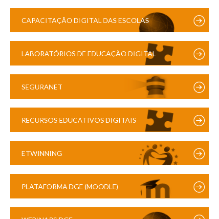
CAPACITAÇÃO DIGITAL DAS ESCOLAS
LABORATÓRIOS DE EDUCAÇÃO DIGITAL
SEGURANET
RECURSOS EDUCATIVOS DIGITAIS
ETWINNING
PLATAFORMA DGE (MOODLE)