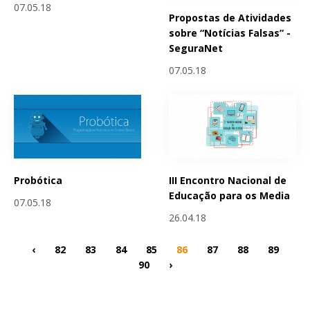
07.05.18
Propostas de Atividades
sobre “Notícias Falsas” -
SeguraNet
07.05.18
Probótica
III Encontro Nacional de
Educação para os Media
07.05.18
26.04.18
‹
82
83
84
85
86
87
88
89
90
›