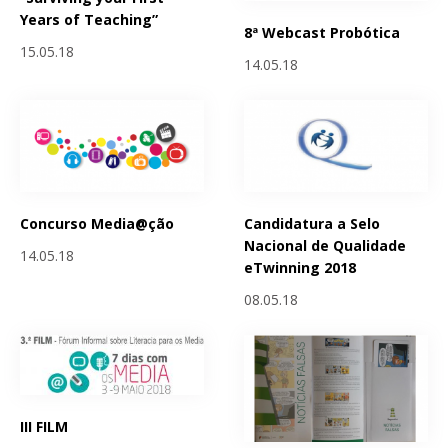
Years of Teaching”
8ª Webcast Probótica
15.05.18
14.05.18
Concurso Media@ção
Candidatura a Selo
Nacional de Qualidade
14.05.18
eTwinning 2018
08.05.18
III FILM