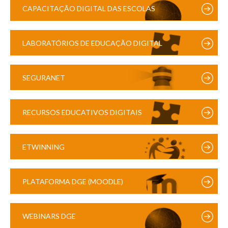
CAPACITAÇÃO DIGITAL DAS ESCOLAS
LABORATÓRIOS DE EDUCAÇÃO DIGITAL
SEGURANET
RECURSOS EDUCATIVOS DIGITAIS
ETWINNING
PLATAFORMA DGE (MOODLE)
WEBINARS DGE