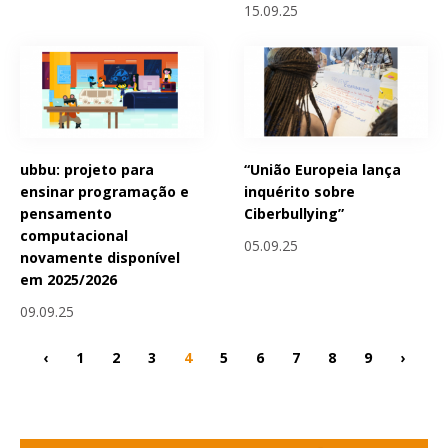
15.09.25
ubbu: projeto para
“União Europeia lança
ensinar programação e
inquérito sobre
pensamento
Ciberbullying”
computacional
05.09.25
novamente disponível
em 2025/2026
09.09.25
‹
1
2
3
4
5
6
7
8
9
›