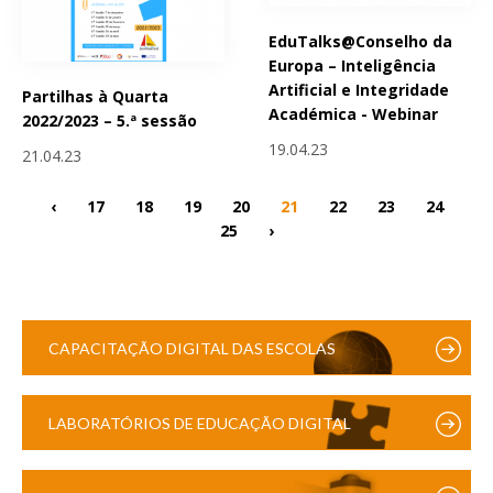
EduTalks@Conselho da
Europa – Inteligência
Artificial e Integridade
Partilhas à Quarta
Académica - Webinar
2022/2023 – 5.ª sessão
19.04.23
21.04.23
‹
17
18
19
20
21
22
23
24
25
›
CAPACITAÇÃO DIGITAL DAS ESCOLAS
LABORATÓRIOS DE EDUCAÇÃO DIGITAL