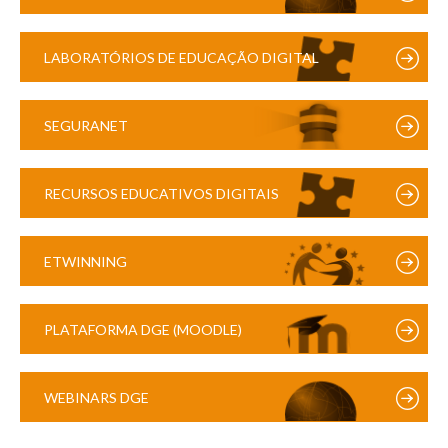
LABORATÓRIOS DE EDUCAÇÃO DIGITAL
SEGURANET
RECURSOS EDUCATIVOS DIGITAIS
ETWINNING
PLATAFORMA DGE (MOODLE)
WEBINARS DGE