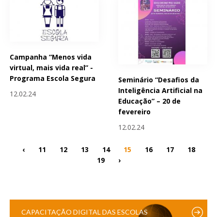
Campanha “Menos vida
virtual, mais vida real” -
Programa Escola Segura
Seminário “Desafios da
Inteligência Artificial na
12.02.24
Educação” – 20 de
fevereiro
12.02.24
‹
11
12
13
14
15
16
17
18
19
›
CAPACITAÇÃO DIGITAL DAS ESCOLAS