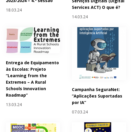
2023/2024 – 4.ª sessão
Serviços Digitais (Digital
Services ACT) O que é?
18.03.24
14.03.24
Entrega de Equipamento
às Escolas: Projeto
“Learning from the
Extremes – A Rural
Schools Innovation
Campanha SeguraNet:
Roadmap”
“Aplicações Suportadas
por IA”
13.03.24
07.03.24