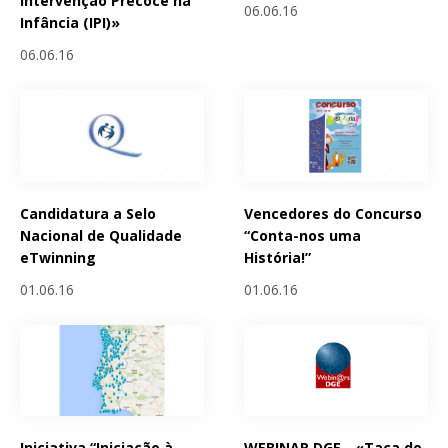
Intervenção Precoce na
06.06.16
Infância (IPI)»
06.06.16
Candidatura a Selo
Vencedores do Concurso
Nacional de Qualidade
“Conta-nos uma
eTwinning
História!”
01.06.16
01.06.16
Iniciativa “Iniciação à
WEBINAR DGE - «Taça do