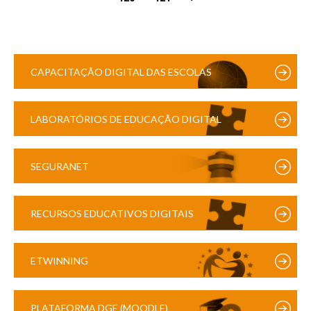
CAPACITAÇÃO DIGITAL DAS ESCOLAS
LABORATÓRIOS DE EDUCAÇÃO DIGITAL
SEGURANET
RECURSOS EDUCATIVOS DIGITAIS
ETWINNING
PLATAFORMA DGE (MOODLE)