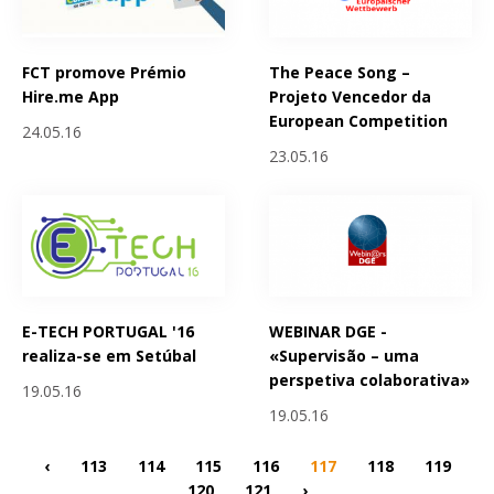
FCT promove Prémio
The Peace Song –
Hire.me App
Projeto Vencedor da
European Competition
24.05.16
23.05.16
E-TECH PORTUGAL '16
WEBINAR DGE -
realiza-se em Setúbal
«Supervisão – uma
perspetiva colaborativa»
19.05.16
19.05.16
‹
113
114
115
116
117
118
119
120
121
›