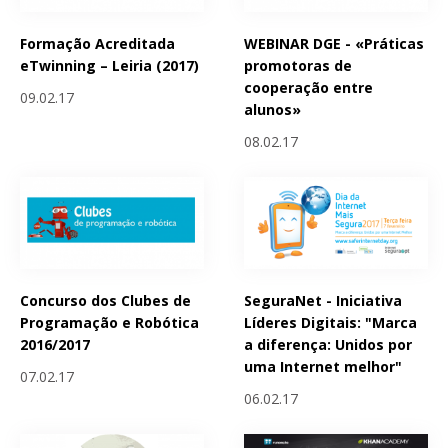
Formação Acreditada
WEBINAR DGE - «Práticas
eTwinning – Leiria (2017)
promotoras de
cooperação entre
09.02.17
alunos»
08.02.17
Concurso dos Clubes de
SeguraNet - Iniciativa
Programação e Robótica
Líderes Digitais: "Marca
2016/2017
a diferença: Unidos por
uma Internet melhor"
07.02.17
06.02.17