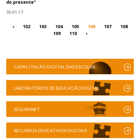
do presente"
30.01.17
‹
102
103
104
105
106
107
108
109
110
›
CAPACITAÇÃO DIGITAL DAS ESCOLAS
LABORATÓRIOS DE EDUCAÇÃO DIGITAL
SEGURANET
RECURSOS EDUCATIVOS DIGITAIS