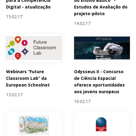
para a Competência
do Ensino Básico" -
Digital - atualização
Estudos de Avaliação do
projeto-piloto
15.02.17
14.02.17
Webinars “Future
Odysseus II - Concurso
Classroom Lab” da
de Ciência Espacial
European Schoolnet
oferece oportunidades
aos jovens europeus
13.02.17
10.02.17