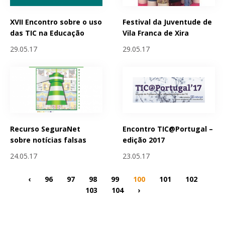
XVII Encontro sobre o uso
Festival da Juventude de
das TIC na Educação
Vila Franca de Xira
29.05.17
29.05.17
Recurso SeguraNet
Encontro TIC@Portugal –
sobre notícias falsas
edição 2017
24.05.17
23.05.17
‹
96
97
98
99
100
101
102
103
104
›