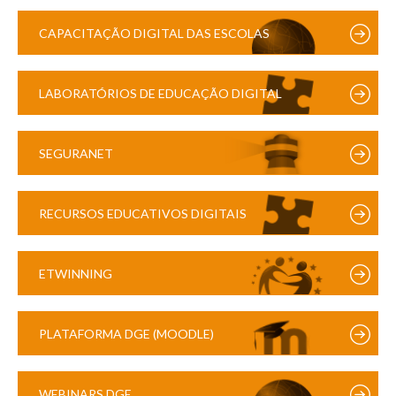
CAPACITAÇÃO DIGITAL DAS ESCOLAS
LABORATÓRIOS DE EDUCAÇÃO DIGITAL
SEGURANET
RECURSOS EDUCATIVOS DIGITAIS
ETWINNING
PLATAFORMA DGE (MOODLE)
WEBINARS DGE