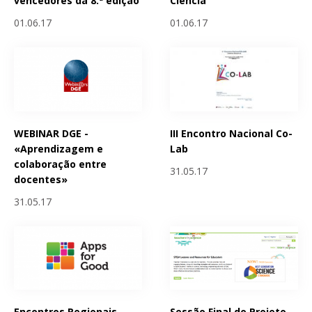
vencedores da 8.ª edição
Ciencia
01.06.17
01.06.17
WEBINAR DGE -
III Encontro Nacional Co-
«Aprendizagem e
Lab
colaboração entre
31.05.17
docentes»
31.05.17
Encontros Regionais
Sessão Final do Projeto