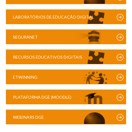
LABORATÓRIOS DE EDUCAÇÃO DIGITAL
SEGURANET
RECURSOS EDUCATIVOS DIGITAIS
ETWINNING
PLATAFORMA DGE (MOODLE)
WEBINARS DGE