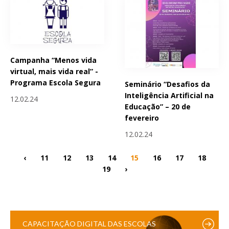
Campanha “Menos vida
virtual, mais vida real” -
Programa Escola Segura
Seminário “Desafios da
Inteligência Artificial na
12.02.24
Educação” – 20 de
fevereiro
12.02.24
‹
11
12
13
14
15
16
17
18
19
›
CAPACITAÇÃO DIGITAL DAS ESCOLAS