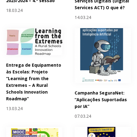
2023/2024 – 4.ª sessão
Serviços Digitais (Digital
Services ACT) O que é?
18.03.24
14.03.24
Entrega de Equipamento
às Escolas: Projeto
“Learning from the
Extremes – A Rural
Schools Innovation
Campanha SeguraNet:
Roadmap”
“Aplicações Suportadas
por IA”
13.03.24
07.03.24