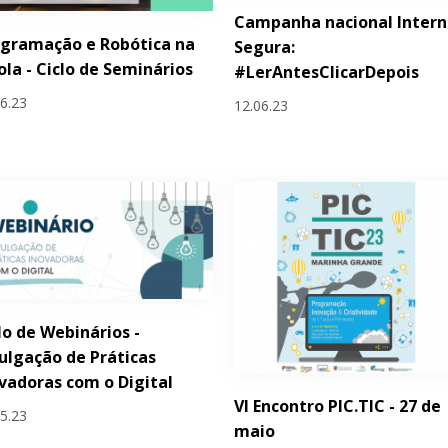
Campanha nacional Intern
gramação e Robótica na
Segura:
ola - Ciclo de Seminários
#LerAntesClicarDepois
06.23
12.06.23
lo de Webinários -
ulgação de Práticas
vadoras com o Digital
VI Encontro PIC.TIC - 27 de
05.23
maio