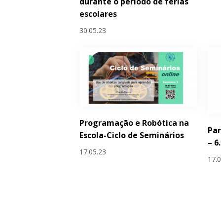
durante o período de férias
escolares
30.05.23
Programação e Robótica na
Par
Escola-Ciclo de Seminários
– 6
17.05.23
17.