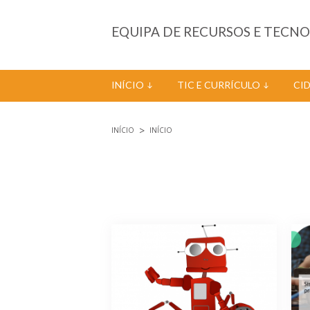
Passar para o conteúdo principal
EQUIPA DE RECURSOS E TECN
INÍCIO
TIC E CURRÍCULO
CI
INÍCIO
INÍCIO
Está aqui
Páginas