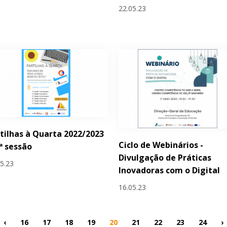
22.05.23
tilhas à Quarta 2022/2023
Ciclo de Webinários -
.ª sessão
Divulgação de Práticas
05.23
Inovadoras com o Digital
16.05.23
‹
16
17
18
19
20
21
22
23
24
›