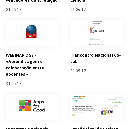
vencedores da 8.ª edição
Ciencia
01.06.17
01.06.17
WEBINAR DGE -
III Encontro Nacional Co-
«Aprendizagem e
Lab
colaboração entre
31.05.17
docentes»
31.05.17
Encontros Regionais
Sessão Final do Projeto