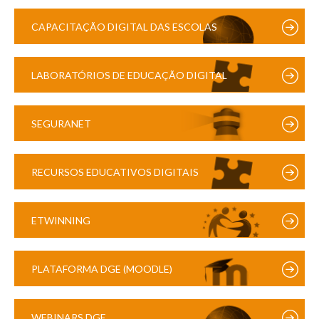
CAPACITAÇÃO DIGITAL DAS ESCOLAS
LABORATÓRIOS DE EDUCAÇÃO DIGITAL
SEGURANET
RECURSOS EDUCATIVOS DIGITAIS
ETWINNING
PLATAFORMA DGE (MOODLE)
WEBINARS DGE