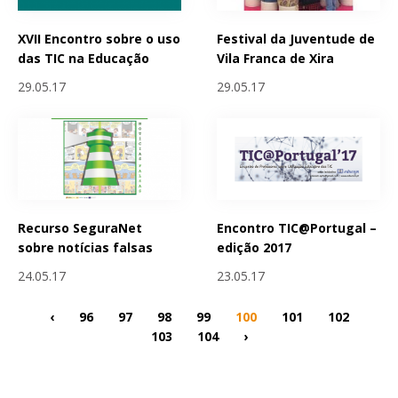
XVII Encontro sobre o uso
Festival da Juventude de
das TIC na Educação
Vila Franca de Xira
29.05.17
29.05.17
Recurso SeguraNet
Encontro TIC@Portugal –
sobre notícias falsas
edição 2017
24.05.17
23.05.17
‹
96
97
98
99
100
101
102
103
104
›