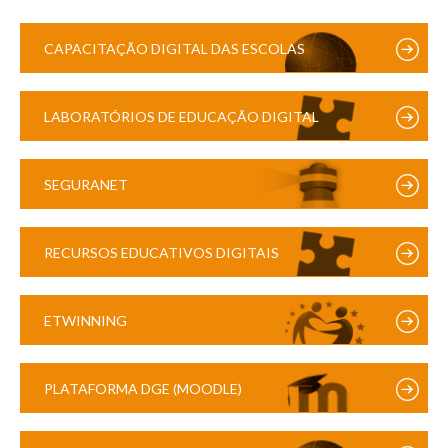
CAPACITAÇÃO DIGITAL DAS ESCOLAS
LABORATÓRIOS DE EDUCAÇÃO DIGITAL
SEGURANET
RECURSOS EDUCATIVOS DIGITAIS
ETWINNING
PLATAFORMA DGE (MOODLE)