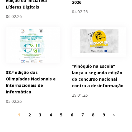
Edição da Iniciativa
2026
Líderes Digitais
04.02.26
06.02.26
“Pinóquio na Escola”
38.ª edição das
lança a segunda edição
Olimpíadas Nacionais e
do concurso nacional
Internacionais de
contra a desinformação
Informática
29.01.26
03.02.26
1
2
3
4
5
6
7
8
9
›