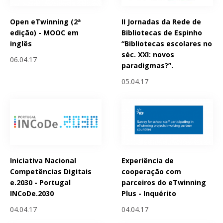
Open eTwinning (2ª
II Jornadas da Rede de
edição) - MOOC em
Bibliotecas de Espinho
inglês
“Bibliotecas escolares no
séc. XXI: novos
06.04.17
paradigmas?”.
05.04.17
Iniciativa Nacional
Experiência de
Competências Digitais
cooperação com
e.2030 - Portugal
parceiros do eTwinning
INCoDe.2030
Plus - Inquérito
04.04.17
04.04.17