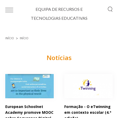
Passar para o conteúdo principal
EQUIPA DE RECURSOS E
TECNOLOGIAS EDUCATIVAS
INÍCIO
INÍCIO
Está aqui
Notícias
Páginas
European Schoolnet
Formação - O eTwinning
Academy promove MOOC
em contexto escolar (4.ª