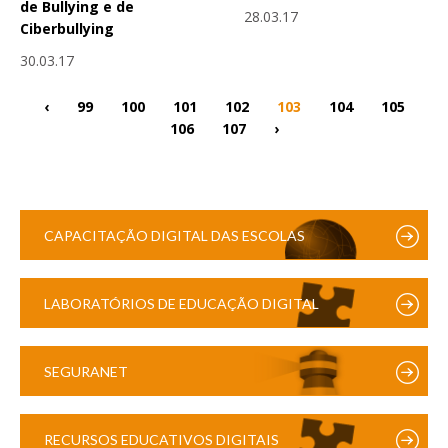
de Bullying e de
28.03.17
Ciberbullying
30.03.17
‹
99
100
101
102
103
104
105
106
107
›
CAPACITAÇÃO DIGITAL DAS ESCOLAS
LABORATÓRIOS DE EDUCAÇÃO DIGITAL
SEGURANET
RECURSOS EDUCATIVOS DIGITAIS