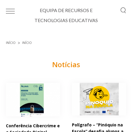
Passar para o conteúdo principal
EQUIPA DE RECURSOS E
TECNOLOGIAS EDUCATIVAS
INÍCIO
INÍCIO
Está aqui
Notícias
Páginas
Polígrafo – “Pinóquio na
Conferência Cibercrime e
Escola” desafia alunos a