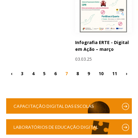
Infografia ERTE - Digital
em Ação – março
03.03.25
‹
3
4
5
6
7
8
9
10
11
›
CAPACITAÇÃO DIGITAL DAS ESCOLAS
LABORATÓRIOS DE EDUCAÇÃO DIGITAL