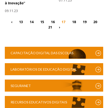
07.11.23
à Inovação”
09.11.23
‹
13
14
15
16
17
18
19
20
21
›
CAPACITAÇÃO DIGITAL DAS ESCOLAS
LABORATÓRIOS DE EDUCAÇÃO DIGITAL
SEGURANET
RECURSOS EDUCATIVOS DIGITAIS