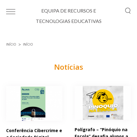
Passar para o conteúdo principal
EQUIPA DE RECURSOS E
TECNOLOGIAS EDUCATIVAS
INÍCIO
INÍCIO
Está aqui
Notícias
Páginas
Polígrafo – “Pinóquio na
Conferência Cibercrime e
Escola” desafia alunos a