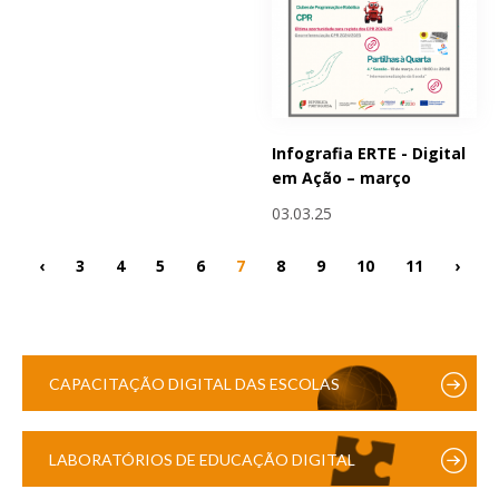
Infografia ERTE - Digital
em Ação – março
03.03.25
‹
3
4
5
6
7
8
9
10
11
›
CAPACITAÇÃO DIGITAL DAS ESCOLAS
LABORATÓRIOS DE EDUCAÇÃO DIGITAL