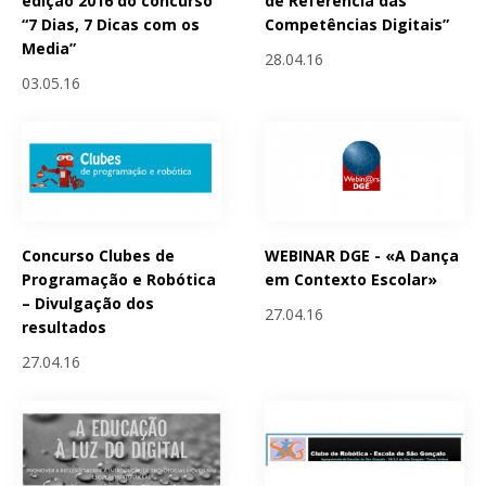
edição 2016 do concurso
de Referência das
“7 Dias, 7 Dicas com os
Competências Digitais”
Media”
28.04.16
03.05.16
Concurso Clubes de
WEBINAR DGE - «A Dança
Programação e Robótica
em Contexto Escolar»
– Divulgação dos
27.04.16
resultados
27.04.16