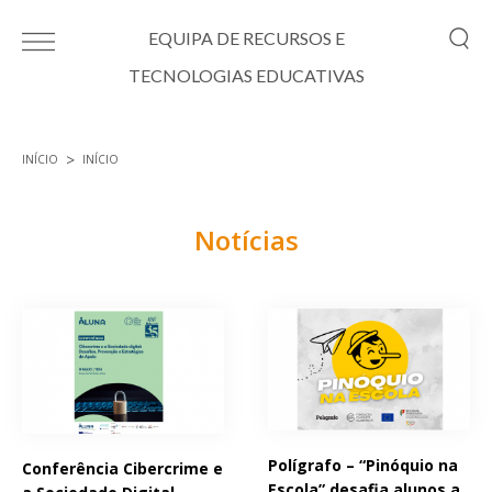
Passar para o conteúdo principal
EQUIPA DE RECURSOS E
TECNOLOGIAS EDUCATIVAS
INÍCIO
INÍCIO
Está aqui
Notícias
Páginas
Polígrafo – “Pinóquio na
Conferência Cibercrime e
Escola” desafia alunos a