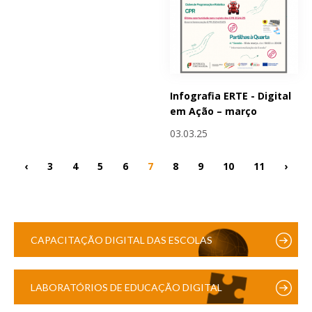
Infografia ERTE - Digital
em Ação – março
03.03.25
‹
3
4
5
6
7
8
9
10
11
›
CAPACITAÇÃO DIGITAL DAS ESCOLAS
LABORATÓRIOS DE EDUCAÇÃO DIGITAL