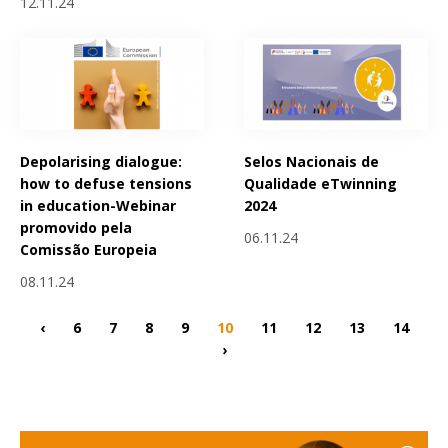
12.11.24
Depolarising dialogue:
Selos Nacionais de
how to defuse tensions
Qualidade eTwinning
in education-Webinar
2024
promovido pela
06.11.24
Comissão Europeia
08.11.24
‹
6
7
8
9
10
11
12
13
14
›